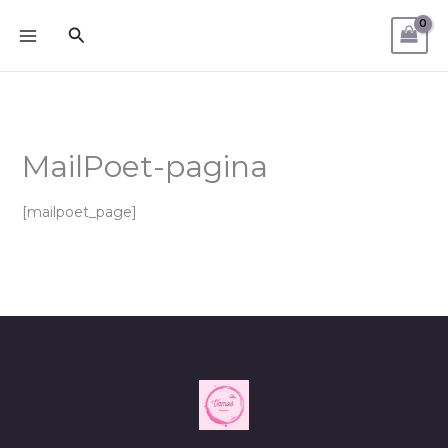
Ga
Zoeken
naar
de
inhoud
MailPoet-pagina
[mailpoet_page]