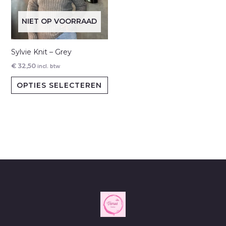
gekozen
ge
NIET OP VOORRAAD
worden
wo
op
op
de
de
Sylvie Knit – Grey
productpagina
pr
€
32,50
incl. btw
Dit
OPTIES SELECTEREN
product
heeft
meerdere
variaties.
Deze
optie
kan
gekozen
worden
op
de