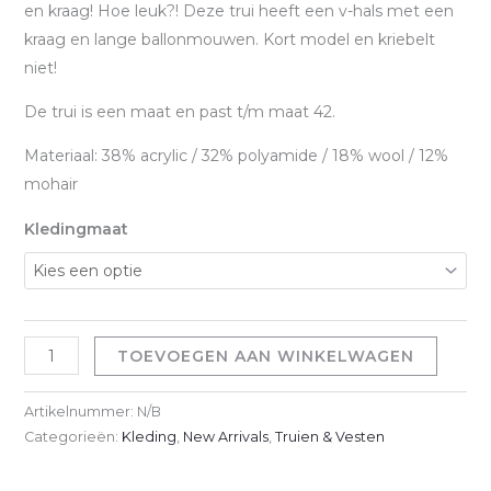
en kraag! Hoe leuk?! Deze trui heeft een v-hals met een
kraag en lange ballonmouwen. Kort model en kriebelt
niet!
De trui is een maat en past t/m maat 42.
Materiaal: 38% acrylic / 32% polyamide / 18% wool / 12%
mohair
Kledingmaat
Billy
TOEVOEGEN AAN WINKELWAGEN
Sweater
-
Artikelnummer:
N/B
Taupe
Categorieën:
Kleding
,
New Arrivals
,
Truien & Vesten
aantal