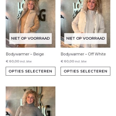
NIET OP VOORRAAD
NIET OP VOORRAAD
Bodywarmer – Beige
Bodywarmer – Off White
€
60,00
€
60,00
incl. btw
incl. btw
Dit
Dit
OPTIES SELECTEREN
OPTIES SELECTEREN
product
pr
heeft
hee
meerdere
me
variaties.
var
Deze
De
optie
opt
kan
ka