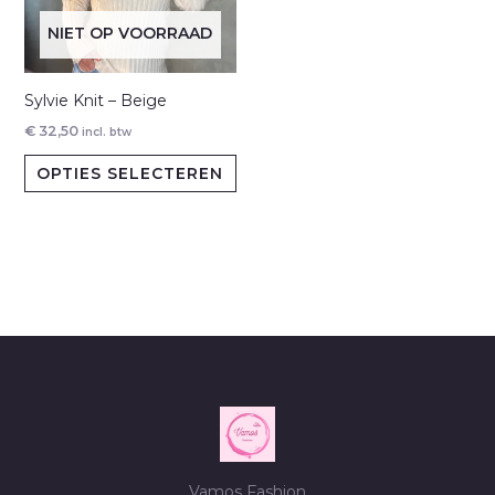
gekozen
ge
NIET OP VOORRAAD
worden
wo
op
op
de
de
Sylvie Knit – Beige
productpagina
pr
€
32,50
incl. btw
Dit
OPTIES SELECTEREN
product
heeft
meerdere
variaties.
Deze
optie
kan
gekozen
worden
op
de
Vamos Fashion