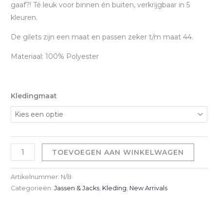
gaaf?! Té leuk voor binnen én buiten, verkrijgbaar in 5
kleuren.
De gilets zijn een maat en passen zeker t/m maat 44.
Materiaal: 100% Polyester
Kledingmaat
Bonnie
TOEVOEGEN AAN WINKELWAGEN
Gilet
-
Artikelnummer:
N/B
Camel
Categorieën:
Jassen & Jacks
,
Kleding
,
New Arrivals
aantal