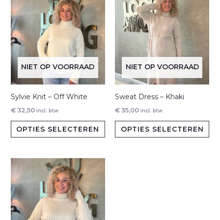
NIET OP VOORRAAD
NIET OP VOORRAAD
Sylvie Knit – Off White
Sweat Dress – Khaki
€
32,50
€
35,00
incl. btw
incl. btw
Dit
Dit
OPTIES SELECTEREN
OPTIES SELECTEREN
product
pr
heeft
hee
meerdere
me
variaties.
var
Deze
De
optie
opt
kan
ka