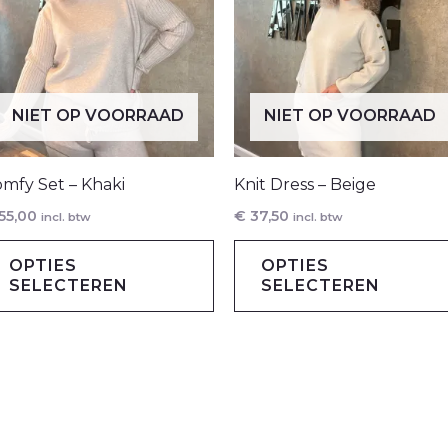
NIET OP VOORRAAD
NIET OP VOORRAAD
mfy Set – Khaki
Knit Dress – Beige
55,00
€
37,50
incl. btw
incl. btw
Dit
OPTIES
OPTIES
uct
product
SELECTEREN
SELECTEREN
t
heeft
rdere
meerdere
ties.
variaties.
e
Deze
e
optie