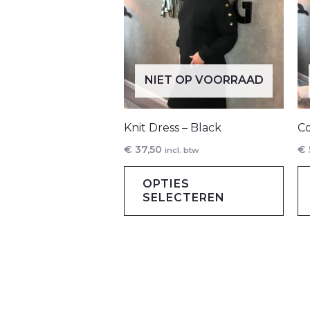
NIET OP VOORRAAD
Knit Dress – Black
Co
€
37,50
€
incl. btw
Dit
OPTIES
prod
SELECTEREN
heef
mee
varia
Dez
opti