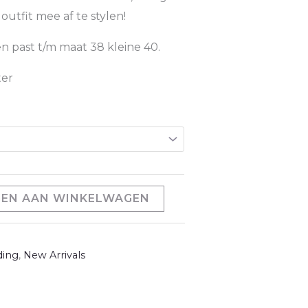
 outfit mee af te stylen!
en past t/m maat 38 kleine 40.
ter
EN AAN WINKELWAGEN
ding
,
New Arrivals