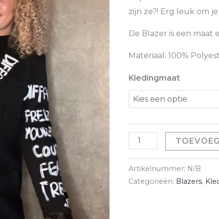
zijn ze?! Erg leuk om je
De Blazer is een maat 
Materiaal: 100% Polyes
Kledingmaat
Graffiti
TOEVOEG
Blazer
-
Artikelnummer:
N/B
Zwart
Categorieën:
Blazers
,
Kle
aantal