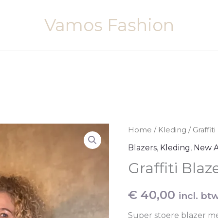
Vamos Fashion
Home
/
Kleding
/ Graffit
Blazers
,
Kleding
,
New Ar
Graffiti Blaz
€
40,00
incl. bt
Super stoere blazer me