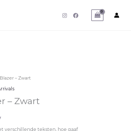
i Blazer – Zwart
rivals
er – Zwart
w
t verschillende teksten, hoe gaaf