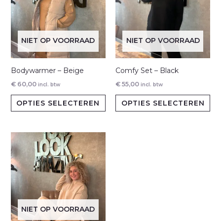
NIET OP VOORRAAD
NIET OP VOORRAAD
Bodywarmer – Beige
Comfy Set – Black
€
60,00
€
55,00
incl. btw
incl. btw
Dit
Dit
OPTIES SELECTEREN
OPTIES SELECTEREN
product
pr
heeft
hee
meerdere
me
variaties.
var
Deze
De
optie
opt
kan
ka
gekozen
ge
NIET OP VOORRAAD
worden
wo