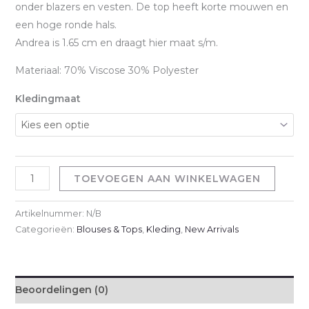
onder blazers en vesten. De top heeft korte mouwen en
een hoge ronde hals.
Andrea is 1.65 cm en draagt hier maat s/m.
Materiaal: 70% Viscose 30% Polyester
Kledingmaat
Knit
TOEVOEGEN AAN WINKELWAGEN
top
-
Artikelnummer:
N/B
Wit
Categorieën:
Blouses & Tops
,
Kleding
,
New Arrivals
aantal
Beoordelingen (0)