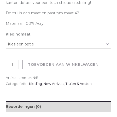
kanten details voor een toch chique uitstraling!
De trui is een maat en past t/m maat 42.
Materiaal: 100% Acryl
Kledingmaat
Mila
TOEVOEGEN AAN WINKELWAGEN
Sweater
-
Artikelnummer:
N/B
Zwart
Categorieën:
Kleding
,
New Arrivals
,
Truien & Vesten
aantal
Beoordelingen (0)