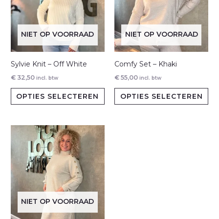
NIET OP VOORRAAD
NIET OP VOORRAAD
Sylvie Knit – Off White
Comfy Set – Khaki
€
32,50
€
55,00
incl. btw
incl. btw
Dit
Dit
OPTIES SELECTEREN
OPTIES SELECTEREN
product
pr
heeft
hee
meerdere
me
variaties.
var
Deze
De
optie
opt
kan
ka
gekozen
ge
NIET OP VOORRAAD
worden
wo
op
op