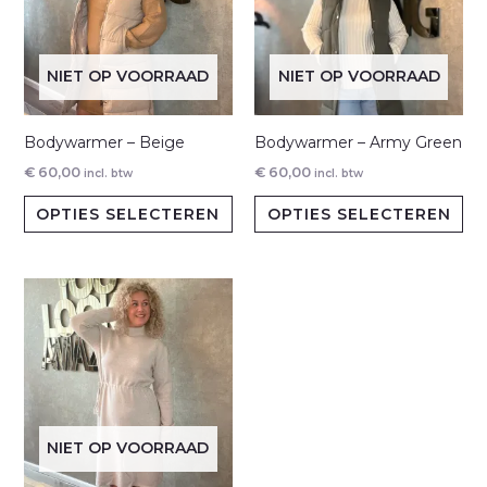
NIET OP VOORRAAD
NIET OP VOORRAAD
Bodywarmer – Beige
Bodywarmer – Army Green
€
60,00
€
60,00
incl. btw
incl. btw
Dit
Dit
OPTIES SELECTEREN
OPTIES SELECTEREN
product
pr
heeft
hee
meerdere
me
variaties.
var
Deze
De
optie
opt
kan
ka
gekozen
ge
NIET OP VOORRAAD
worden
wo
op
op