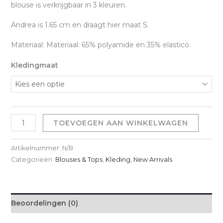
blouse is verkrijgbaar in 3 kleuren.
Andrea is 1.65 cm en draagt hier maat S.
Materiaal: Materiaal: 65% polyamide en 35% elastico.
Kledingmaat
Mooij
TOEVOEGEN AAN WINKELWAGEN
Blouse
-
Artikelnummer:
N/B
Beige
Categorieën:
Blouses & Tops
,
Kleding
,
New Arrivals
aantal
Beoordelingen (0)