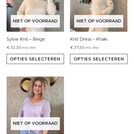
NIET OP VOORRAAD
NIET OP VOORRAAD
Sylvie Knit – Beige
Knit Dress – Khaki
€
32,50
€
37,50
incl. btw
incl. btw
Dit
Dit
OPTIES SELECTEREN
OPTIES SELECTEREN
product
pr
heeft
hee
meerdere
me
variaties.
var
Deze
De
optie
opt
kan
ka
gekozen
ge
NIET OP VOORRAAD
worden
wo
op
op