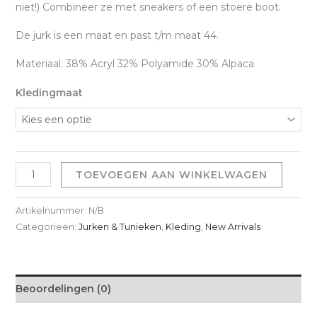
niet!) Combineer ze met sneakers of een stoere boot.
De jurk is een maat en past t/m maat 44.
Materiaal: 38% Acryl 32% Polyamide 30% Alpaca
Kledingmaat
Teddy
TOEVOEGEN AAN WINKELWAGEN
Jurk
-
Artikelnummer:
N/B
Camel
Categorieën:
Jurken & Tunieken
,
Kleding
,
New Arrivals
aantal
Beoordelingen (0)